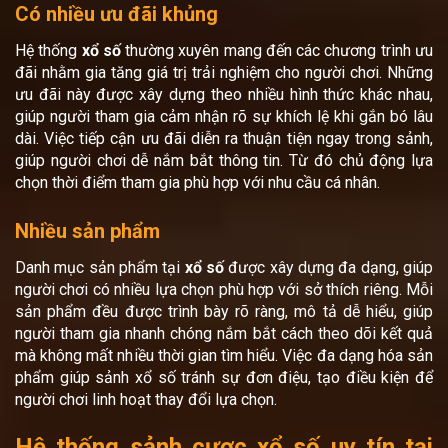
Có nhiều ưu đãi khủng
Hệ thống
xổ số
thường xuyên mang đến các chương trình ưu
đãi nhằm gia tăng giá trị trải nghiệm cho người chơi. Những
ưu đãi này được xây dựng theo nhiều hình thức khác nhau,
giúp người tham gia cảm nhận rõ sự khích lệ khi gắn bó lâu
dài. Việc tiếp cận ưu đãi diễn ra thuận tiện ngay trong sảnh,
giúp người chơi dễ nắm bắt thông tin. Từ đó chủ động lựa
chọn thời điểm tham gia phù hợp với nhu cầu cá nhân.
Nhiều sản phẩm
Danh mục sản phẩm tại
xổ số
được xây dựng đa dạng, giúp
người chơi có nhiều lựa chọn phù hợp với sở thích riêng. Mỗi
sản phẩm đều được trình bày rõ ràng, mô tả dễ hiểu, giúp
người tham gia nhanh chóng nắm bắt cách theo dõi kết quả
mà không mất nhiều thời gian tìm hiểu. Việc đa dạng hóa sản
phẩm giúp sảnh xổ số tránh sự đơn điệu, tạo điều kiện để
người chơi linh hoạt thay đổi lựa chọn.
Hệ thống sảnh cược xổ số uy tín tại