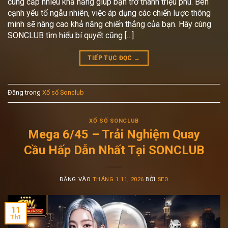
cung cấp nhiều khả năng giúp bạn trở thành triệu phú. Bên
cạnh yếu tố ngẫu nhiên, việc áp dụng các chiến lược thông
minh sẽ nâng cao khả năng chiến thắng của bạn. Hãy cùng
SONCLUB tìm hiểu bí quyết cũng […]
TIẾP TỤC ĐỌC
→
Đăng trong
Xổ số Sonclub
XỔ SỐ SONCLUB
Mega 6/45 – Trải Nghiệm Quay
Cầu Hấp Dẫn Nhất Tại SONCLUB
ĐĂNG VÀO
THÁNG 1 11, 2026
BỞI
SEO
11
Th1