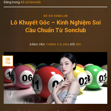
Đăng trong
Xổ số Sonclub
XỔ SỐ SONCLUB
Lô Khuyết Góc – Kinh Nghiệm Soi
Cầu Chuẩn Từ Sonclub
ĐĂNG VÀO
THÁNG 4 8, 2026
BỞI
SEO
08
Th4