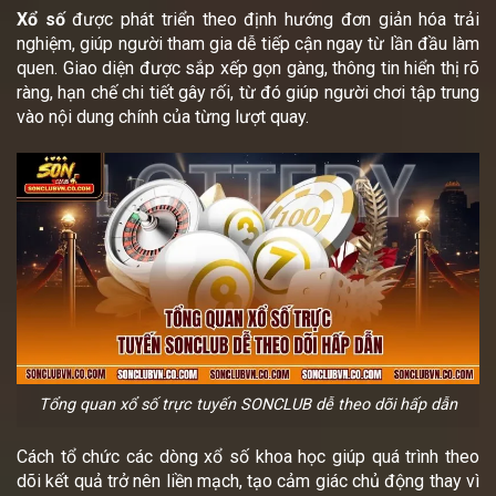
Xổ số
được phát triển theo định hướng đơn giản hóa trải
nghiệm, giúp người tham gia dễ tiếp cận ngay từ lần đầu làm
quen. Giao diện được sắp xếp gọn gàng, thông tin hiển thị rõ
ràng, hạn chế chi tiết gây rối, từ đó giúp người chơi tập trung
vào nội dung chính của từng lượt quay.
Tổng quan xổ số trực tuyến SONCLUB dễ theo dõi hấp dẫn
Cách tổ chức các dòng xổ số khoa học giúp quá trình theo
dõi kết quả trở nên liền mạch, tạo cảm giác chủ động thay vì