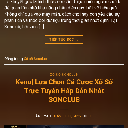
Lô khuyết góc là hình thức soi cầu được nhiều người chơi lô
đề quan tâm nhờ khả năng nhận diện quy luật số hiệu quả.
Không chỉ dựa vào may mắn, cách chơi này còn yêu cầu sự
phân tích và theo dõi dữ liệu trong thời gian nhất định. Tại
Sonclub, hội viên […]
TIẾP TỤC ĐỌC
→
Đăng trong
Xổ số Sonclub
XỔ SỐ SONCLUB
Keno| Lựa Chọn Cá Cược Xổ Số
Trực Tuyến Hấp Dẫn Nhất
SONCLUB
ĐĂNG VÀO
THÁNG 1 11, 2026
BỞI
SEO