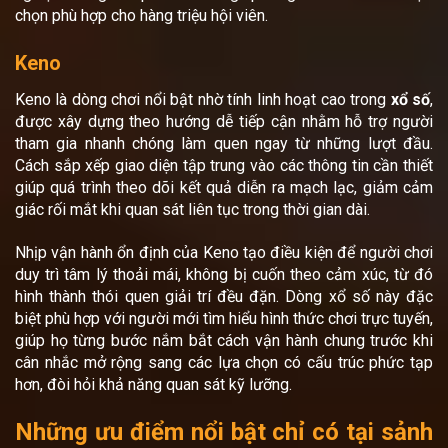
chọn phù hợp cho hàng triệu hội viên.
Keno
Keno là dòng chơi nổi bật nhờ tính linh hoạt cao trong
xổ số
,
được xây dựng theo hướng dễ tiếp cận nhằm hỗ trợ người
tham gia nhanh chóng làm quen ngay từ những lượt đầu.
Cách sắp xếp giao diện tập trung vào các thông tin cần thiết
giúp quá trình theo dõi kết quả diễn ra mạch lạc, giảm cảm
giác rối mắt khi quan sát liên tục trong thời gian dài.
Nhịp vận hành ổn định của Keno tạo điều kiện để người chơi
duy trì tâm lý thoải mái, không bị cuốn theo cảm xúc, từ đó
hình thành thói quen giải trí đều đặn. Dòng xổ số này đặc
biệt phù hợp với người mới tìm hiểu hình thức chơi trực tuyến,
giúp họ từng bước nắm bắt cách vận hành chung trước khi
cân nhắc mở rộng sang các lựa chọn có cấu trúc phức tạp
hơn, đòi hỏi khả năng quan sát kỹ lưỡng.
Những ưu điểm nổi bật chỉ có tại sảnh