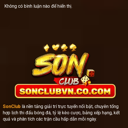
Không có bình luận nào để hiển thị.
SonClub
là nền tảng giải trí trực tuyến nổi bật, chuyên tổng
hợp lịch thi đấu bóng đá, tỷ lệ kèo cược, bảng xếp hạng, kết
quả và phân tích các trận cầu hấp dẫn mỗi ngày.