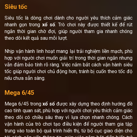
Siêu tốc
Siêu tốc là dòng chơi dành cho người yêu thích cảm giác
nhanh gọn trong
xổ số
. Trò chơi này được thiết kế để rút
ngắn thời gian chờ đợi, giúp người tham gia nhanh chóng
theo dõi kết quả sau mỗi lượt.
Nhịp vận hành linh hoạt mang lại trải nghiệm liền mạch, phù
hợp với người chơi muốn giải trí trong thời gian ngắn nhưng
vẫn đảm bảo tính rõ ràng. Việc nắm bắt cách vận hành siêu
tốc giúp người chơi chủ động hơn, tránh bị cuốn theo tốc độ
nếu chưa sẵn sàng.
Mega 6/45
Mega 6/45 trong
xổ số
được xây dựng theo định hướng đề
cao tính quan sát, phù hợp với người chơi yêu thích cảm giác
theo dõi có chiều sâu thay vì lựa chọn nhanh chóng. Cách
vận hành của trò chơi tạo điều kiện để người tham gia tập
trung vào toàn bộ quá trình hiển thị, từ bố cục giao diện cho