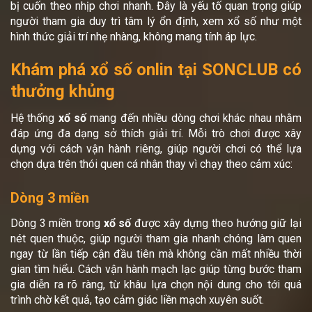
bị cuốn theo nhịp chơi nhanh. Đây là yếu tố quan trọng giúp
người tham gia duy trì tâm lý ổn định, xem xổ số như một
hình thức giải trí nhẹ nhàng, không mang tính áp lực.
Khám phá xổ số onlin tại SONCLUB có
thưởng khủng
Hệ thống
xổ số
mang đến nhiều dòng chơi khác nhau nhằm
đáp ứng đa dạng sở thích giải trí. Mỗi trò chơi được xây
dựng với cách vận hành riêng, giúp người chơi có thể lựa
chọn dựa trên thói quen cá nhân thay vì chạy theo cảm xúc:
Dòng 3 miền
Dòng 3 miền trong
xổ số
được xây dựng theo hướng giữ lại
nét quen thuộc, giúp người tham gia nhanh chóng làm quen
ngay từ lần tiếp cận đầu tiên mà không cần mất nhiều thời
gian tìm hiểu. Cách vận hành mạch lạc giúp từng bước tham
gia diễn ra rõ ràng, từ khâu lựa chọn nội dung cho tới quá
trình chờ kết quả, tạo cảm giác liền mạch xuyên suốt.