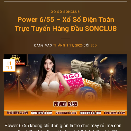
XỔ SỐ SONCLUB
Power 6/55 – Xổ Số Điện Toán
Trực Tuyến Hàng Đầu SONCLUB
ĐĂNG VÀO
THÁNG 1 11, 2026
BỞI
SEO
11
Th1
Power 6/55 không chỉ đơn giản là trò chơi may rủi mà còn