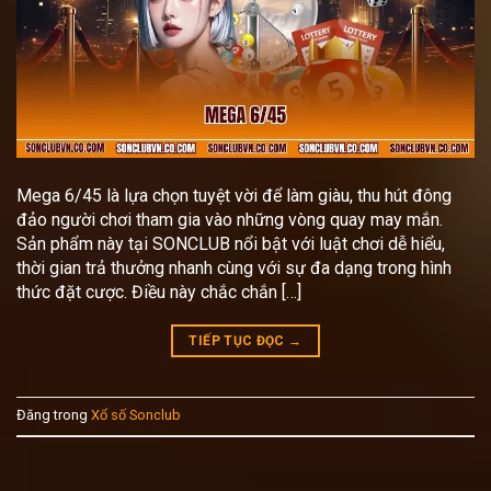
Mega 6/45 là lựa chọn tuyệt vời để làm giàu, thu hút đông
đảo người chơi tham gia vào những vòng quay may mắn.
Sản phẩm này tại SONCLUB nổi bật với luật chơi dễ hiểu,
thời gian trả thưởng nhanh cùng với sự đa dạng trong hình
thức đặt cược. Điều này chắc chắn […]
TIẾP TỤC ĐỌC
→
Đăng trong
Xổ số Sonclub