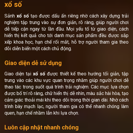
xổ số
Sảnh
xổ số
tạo được dấu ấn riêng nhờ cách xây dựng trải
nghiệm tập trung vào sự đơn giản, rõ ràng, giúp người chơi
dễ tiếp cận ngay từ lần đầu. Mọi yếu tố từ giao diện, cách
hiển thị kết quả cho tới danh mục sản phẩm đều được sắp
xếp khoa học, hạn chế rối mắt, hỗ trợ người tham gia theo
dõi diễn biến một cách chủ động.
Giao diện dễ sử dụng
Giao diện tại
xổ số
được thiết kế theo hướng tối giản, tập
trung vào các khu vực quan trọng nhằm giúp người chơi dễ
thao tác trong suốt quá trình trải nghiệm. Các mục lựa chọn
được bố trí rõ ràng, chữ hiển thị dễ nhìn, màu sắc hài hòa, tạo
cảm giác thoải mái khi theo dõi trong thời gian dài. Nhờ cách
trình bày mạch lạc, người tham gia có thể nhanh chóng làm
quen, hạn chế nhầm lẫn khi lựa chọn.
Luôn cập nhật nhanh chóng