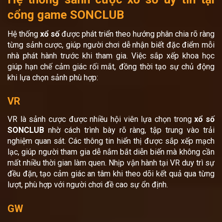
cổng game SONCLUB
Hệ thống
xổ số
được phát triển theo hướng phân chia rõ ràng
từng sảnh cược, giúp người chơi dễ nhận biết đặc điểm mỗi
nhà phát hành trước khi tham gia. Việc sắp xếp khoa học
giúp hạn chế cảm giác rối mắt, đồng thời tạo sự chủ động
khi lựa chọn sảnh phù hợp:
VR
VR là sảnh cược được nhiều hội viên lựa chọn trong
xổ số
SONCLUB
nhờ cách trình bày rõ ràng, tập trung vào trải
nghiệm quan sát. Các thông tin hiển thị được sắp xếp mạch
lạc, giúp người tham gia dễ nắm bắt diễn biến mà không cần
mất nhiều thời gian làm quen. Nhịp vận hành tại VR duy trì sự
đều đặn, tạo cảm giác an tâm khi theo dõi kết quả qua từng
lượt, phù hợp với người chơi đề cao sự ổn định.
GW