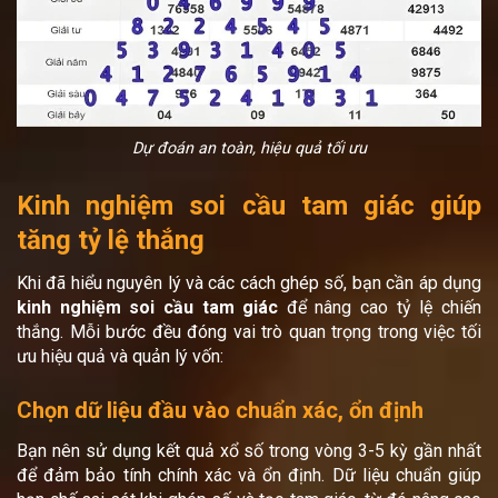
Dự đoán an toàn, hiệu quả tối ưu
Kinh nghiệm soi cầu tam giác giúp
tăng tỷ lệ thắng
Khi đã hiểu nguyên lý và các cách ghép số, bạn cần áp dụng
kinh nghiệm soi cầu tam giác
để nâng cao tỷ lệ chiến
thắng. Mỗi bước đều đóng vai trò quan trọng trong việc tối
ưu hiệu quả và quản lý vốn:
Chọn dữ liệu đầu vào chuẩn xác, ổn định
Bạn nên sử dụng kết quả xổ số trong vòng 3-5 kỳ gần nhất
để đảm bảo tính chính xác và ổn định. Dữ liệu chuẩn giúp