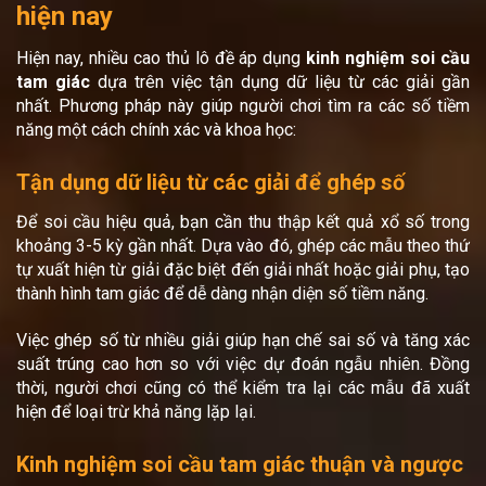
hiện nay
Hiện nay, nhiều cao thủ lô đề áp dụng
kinh nghiệm soi cầu
tam giác
dựa trên việc tận dụng dữ liệu từ các giải gần
nhất. Phương pháp này giúp người chơi tìm ra các số tiềm
năng một cách chính xác và khoa học:
Tận dụng dữ liệu từ các giải để ghép số
Để soi cầu hiệu quả, bạn cần thu thập kết quả xổ số trong
khoảng 3-5 kỳ gần nhất. Dựa vào đó, ghép các mẫu theo thứ
tự xuất hiện từ giải đặc biệt đến giải nhất hoặc giải phụ, tạo
thành hình tam giác để dễ dàng nhận diện số tiềm năng.
Việc ghép số từ nhiều giải giúp hạn chế sai số và tăng xác
suất trúng cao hơn so với việc dự đoán ngẫu nhiên. Đồng
thời, người chơi cũng có thể kiểm tra lại các mẫu đã xuất
hiện để loại trừ khả năng lặp lại.
Kinh nghiệm soi cầu tam giác thuận và ngược