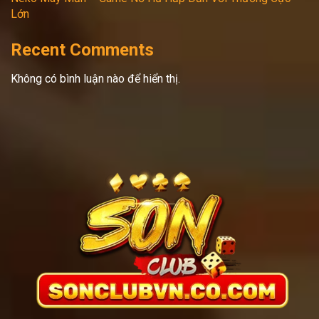
Lớn
Recent Comments
Không có bình luận nào để hiển thị.