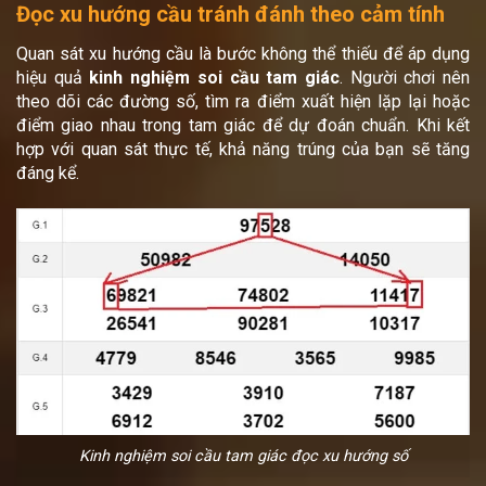
Đọc xu hướng cầu tránh đánh theo cảm tính
Quan sát xu hướng cầu là bước không thể thiếu để áp dụng
hiệu quả
kinh nghiệm soi cầu tam giác
. Người chơi nên
theo dõi các đường số, tìm ra điểm xuất hiện lặp lại hoặc
điểm giao nhau trong tam giác để dự đoán chuẩn. Khi kết
hợp với quan sát thực tế, khả năng trúng của bạn sẽ tăng
đáng kể.
Kinh nghiệm soi cầu tam giác đọc xu hướng số