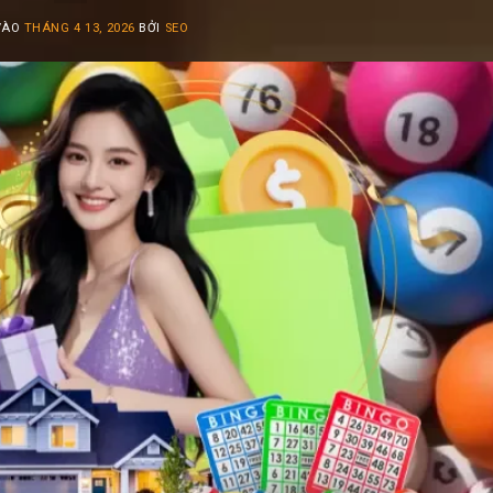
VÀO
THÁNG 4 13, 2026
BỞI
SEO