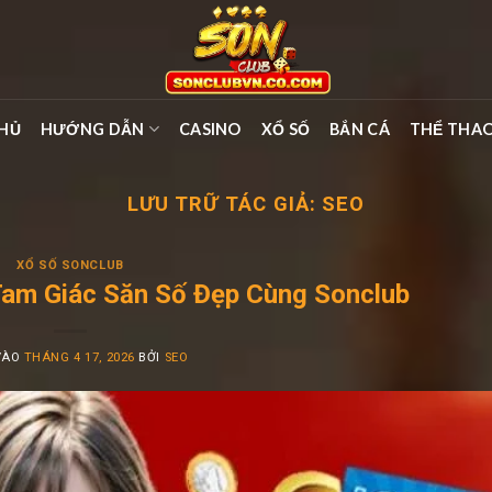
HỦ
HƯỚNG DẪN
CASINO
XỔ SỐ
BẮN CÁ
THỂ THA
LƯU TRỮ TÁC GIẢ:
SEO
XỔ SỐ SONCLUB
Tam Giác Săn Số Đẹp Cùng Sonclub
VÀO
THÁNG 4 17, 2026
BỞI
SEO