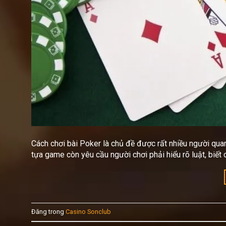
Cách chơi bài Poker là chủ đề được rất nhiều người quan
tựa game còn yêu cầu người chơi phải hiểu rõ luật, biết 
Đăng trong
Casino Sonclub