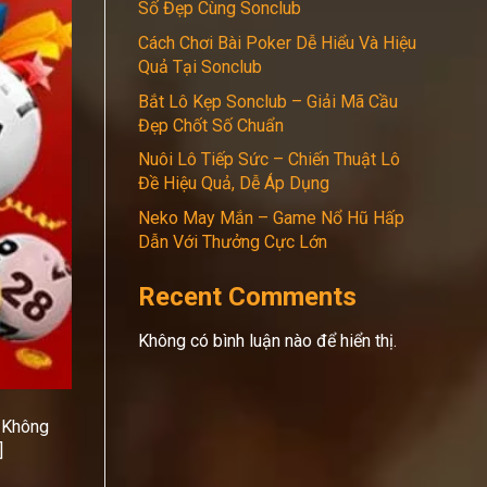
Số Đẹp Cùng Sonclub
Cách Chơi Bài Poker Dễ Hiểu Và Hiệu
Quả Tại Sonclub
Bắt Lô Kẹp Sonclub – Giải Mã Cầu
Đẹp Chốt Số Chuẩn
Nuôi Lô Tiếp Sức – Chiến Thuật Lô
Đề Hiệu Quả, Dễ Áp Dụng
Neko May Mắn – Game Nổ Hũ Hấp
Dẫn Với Thưởng Cực Lớn
Recent Comments
Không có bình luận nào để hiển thị.
. Không
]