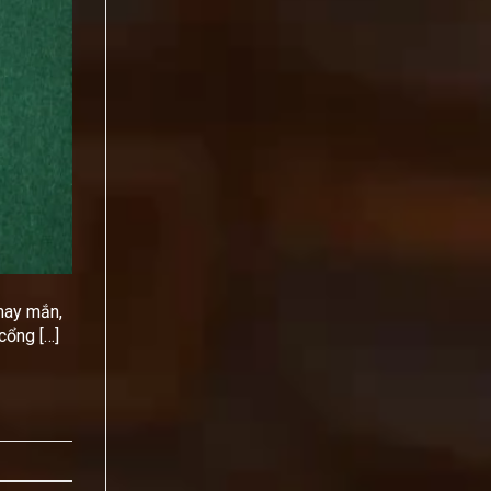
 may mắn,
cổng […]