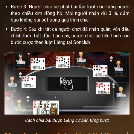
Bước 3: Người chia sẽ phát bài lần lượt cho từng người
theo chiều kim đồng hồ. Mỗi người nhận đủ 3 lá, đảm
bảo không sai sót trong quá trình chia.
Bước 4: Sau khi tất cả người chơi đã nhận quân, ván đấu
chính thức bắt đầu. Lúc này, người chơi sẽ tiến hành các
bước cược theo luật Liêng tại Sonclub.
Cách chia bài được Liêng cơ bản từng bước