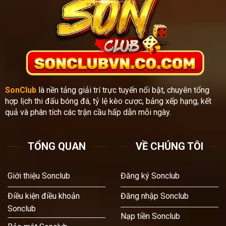
SonClub
là nền tảng giải trí trực tuyến nổi bật, chuyên tổng
hợp lịch thi đấu bóng đá, tỷ lệ kèo cược, bảng xếp hạng, kết
quả và phân tích các trận cầu hấp dẫn mỗi ngày.
TỔNG QUAN
VỀ CHÚNG TÔI
Giới thiệu Sonclub
Đăng ký Sonclub
Điều kiện điều khoản
Đăng nhập Sonclub
Sonclub
Nạp tiền Sonclub