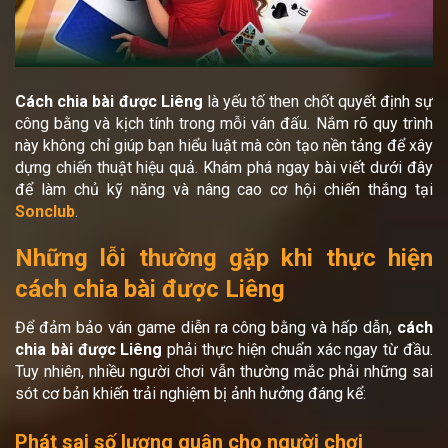
Cách chia bài được Liêng
là yếu tố then chốt quyết định sự
công bằng và kịch tính trong mỗi ván đấu. Nắm rõ quy trình
này không chỉ giúp bạn hiểu luật mà còn tạo nền tảng để xây
dựng chiến thuật hiệu quả. Khám phá ngay bài viết dưới đây
để làm chủ kỹ năng và nâng cao cơ hội chiến thắng tại
Sonclub
.
Những lỗi thường gặp khi thực hiện
cách chia bài được Liêng
Để đảm bảo ván game diễn ra công bằng và hấp dẫn,
cách
chia bài được Liêng
phải thực hiện chuẩn xác ngay từ đầu.
Tuy nhiên, nhiều người chơi vẫn thường mắc phải những sai
sót cơ bản khiến trải nghiệm bị ảnh hưởng đáng kể:
Phát sai số lương quân cho người chơi