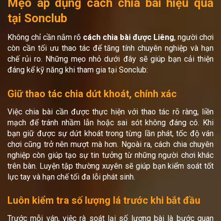
Mẹo áp dụng cách chia bài hiệu quả
tại Sonclub
Không chỉ cần nắm rõ
cách chia bài được Liêng
, người chơi
còn cần tối ưu thao tác để tăng tính chuyên nghiệp và hạn
chế rủi ro. Những mẹo nhỏ dưới đây sẽ giúp bạn cải thiện
đáng kể kỹ năng khi tham gia tại Sonclub:
Giữ thao tác chia dứt khoát, chính xác
Việc chia bài cần được thực hiện với thao tác rõ ràng, liền
mạch để tránh nhầm lẫn hoặc sai sót không đáng có. Khi
bạn giữ được sự dứt khoát trong từng lần phát, tốc độ ván
chơi cũng trở nên mượt mà hơn. Ngoài ra, cách chia chuyên
nghiệp còn giúp tạo sự tin tưởng từ những người chơi khác
trên bàn. Luyện tập thường xuyên sẽ giúp bạn kiểm soát tốt
lực tay và hạn chế tối đa lỗi phát sinh.
Luôn kiểm tra số lượng lá trước khi bắt đầu
Trước mỗi ván, việc rà soát lại số lượng bài là bước quan