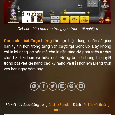
Giữ tinh thần tỉnh táo trong quá trình trải nghiệm
Cách chia bài được Liêng
khi thực hiện đúng chuẩn sẽ giúp
bạn tự tin hơn trong từng ván cược tại Sonclub. Đây không
chỉ là kỹ năng cơ bản mà còn là nền tảng để phát triển tư duy
chơi bài bài bản và hiệu quả. Đừng bỏ lỡ những bí quyết
trong bài viết để nâng cao kỹ năng và trải nghiệm Liêng trọn
vẹn hơn ngay hôm nay.
Bài viết này được đăng trong
Casino Sonclub
. Đánh dấu
liên kết thường
trực
.