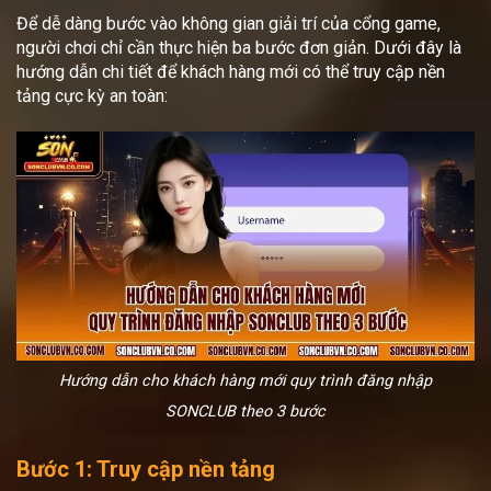
Để dễ dàng bước vào không gian giải trí của cổng game,
người chơi chỉ cần thực hiện ba bước đơn giản. Dưới đây là
hướng dẫn chi tiết để khách hàng mới có thể truy cập nền
tảng cực kỳ an toàn:
Hướng dẫn cho khách hàng mới quy trình đăng nhập
SONCLUB theo 3 bước
Bước 1: Truy cập nền tảng