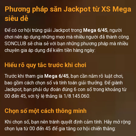
Phương pháp săn Jackpot từ XS Mega
siêu dễ
Để có cơ hội trúng giải Jackpot trong
Mega 6/45
, người
chơi nên áp dụng những mẹo mà nhiều người đã thành công.
SONCLUB sẽ chia sẻ với bạn những phương pháp mà nhiều
chuyên gia áp dụng để kiếm tiền hàng ngày:
Hiểu rõ quy tắc trước khi chơi
Trước khi tham gia
Mega 6/45
, bạn cần nắm rõ luật chơi,
bao gồm cách chọn số và tính toán giải thưởng. Để giành
Jackpot, bạn phải dự đoán đúng 6 con số trong khoảng từ
00 đến 45, với tỷ lệ thắng là 1/8.145.060.
Chọn số một cách thông minh
Khi chọn số, bạn nên tránh quyết định cảm tính. Hãy mở rộng
chọn lựa từ 00 đến 45 để gia tăng cơ hội chiến thắng: