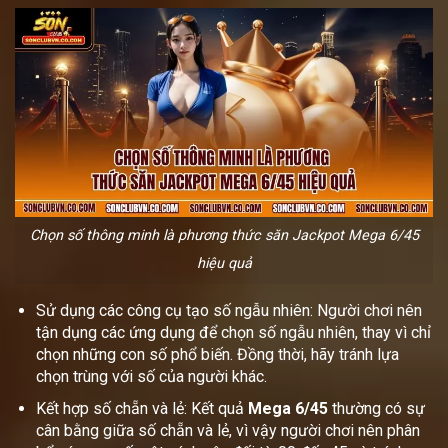
Chọn số thông minh là phương thức săn Jackpot Mega 6/45
hiệu quả
Sử dụng các công cụ tạo số ngẫu nhiên: Người chơi nên
tận dụng các ứng dụng để chọn số ngẫu nhiên, thay vì chỉ
chọn những con số phổ biến. Đồng thời, hãy tránh lựa
chọn trùng với số của người khác.
Kết hợp số chẵn và lẻ: Kết quả
Mega 6/45
thường có sự
cân bằng giữa số chẵn và lẻ, vì vậy người chơi nên phân