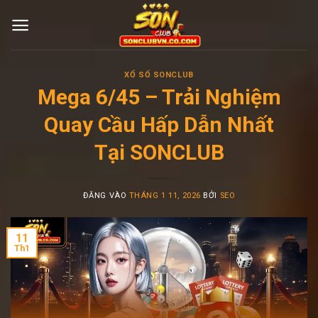
Bỏ
qua
nội
dung
XỔ SỐ SONCLUB
Mega 6/45 – Trải Nghiệm
Quay Cầu Hấp Dẫn Nhất
Tại SONCLUB
ĐĂNG VÀO
THÁNG 1 11, 2026
BỞI
SEO
11
Th1