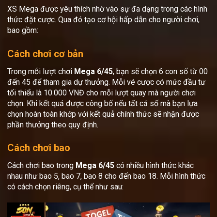
XS Mega được yêu thích nhờ vào sự đa dạng trong các hình
thức đặt cược. Qua đó tạo cơ hội hấp dẫn cho người chơi,
bao gồm:
Cách chơi cơ bản
Trong mỗi lượt chơi
Mega 6/45
, bạn sẽ chọn 6 con số từ 00
đến 45 để tham gia dự thưởng. Mỗi vé cược có mức đầu tư
tối thiểu là 10.000 VNĐ cho mỗi lượt quay mà người chơi
chọn. Khi kết quả được công bố nếu tất cả số mà bạn lựa
chọn hoàn toàn khớp với kết quả chính thức sẽ nhận được
phần thưởng theo quy định.
Cách chơi bao
Cách chơi bao trong
Mega 6/45
có nhiều hình thức khác
nhau như bao 5, bao 7, bao 8 cho đến bao 18. Mỗi hình thức
có cách chọn riêng, cụ thể như sau: