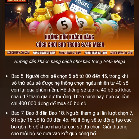
Hướng dẫn khách hàng cách chơi bao trong 6/45 Mega
Bao 5: Người chơi sẽ chọn 5 số từ 00 đến 45, trong khi
số thứ sáu sẽ được hệ thống chọn ngẫu nhiên từ 40 số
còn lại qua phần mềm. Hệ thống sẽ tạo ra 40 bộ số khác
nhau để tham gia dự thưởng. Theo cách này, bạn sẽ cần
chi 400.000 đồng để mua 40 bộ số.
Bao 7, Bao 8 đến Bao 18: Người tham gia lần lượt chọn 7,
8 hoặc 18 số từ 00 đến 45. Hệ thống sẽ tự động tạo các
bộ gồm 6 số khác nhau từ các số đã chọn. Giải thưởng
cho mỗi bộ sẽ dựa vào kết quả công bố.