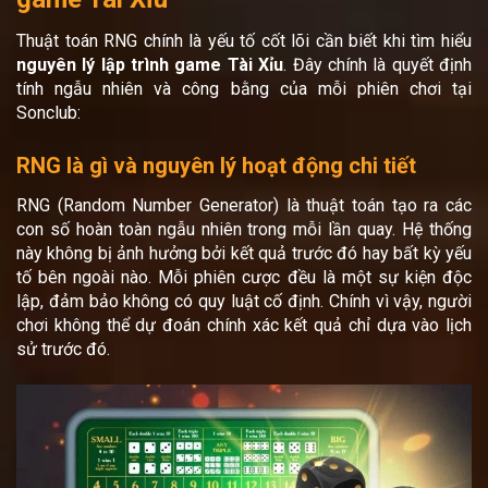
Thuật toán RNG chính là yếu tố cốt lõi cần biết khi tìm hiểu
nguyên lý lập trình game Tài Xỉu
. Đây chính là quyết định
tính ngẫu nhiên và công bằng của mỗi phiên chơi tại
Sonclub:
RNG là gì và nguyên lý hoạt động chi tiết
RNG (Random Number Generator) là thuật toán tạo ra các
con số hoàn toàn ngẫu nhiên trong mỗi lần quay. Hệ thống
này không bị ảnh hưởng bởi kết quả trước đó hay bất kỳ yếu
tố bên ngoài nào. Mỗi phiên cược đều là một sự kiện độc
lập, đảm bảo không có quy luật cố định. Chính vì vậy, người
chơi không thể dự đoán chính xác kết quả chỉ dựa vào lịch
sử trước đó.