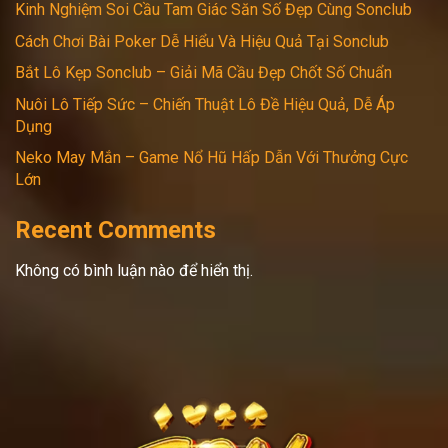
Kinh Nghiệm Soi Cầu Tam Giác Săn Số Đẹp Cùng Sonclub
Cách Chơi Bài Poker Dễ Hiểu Và Hiệu Quả Tại Sonclub
Bắt Lô Kẹp Sonclub – Giải Mã Cầu Đẹp Chốt Số Chuẩn
Nuôi Lô Tiếp Sức – Chiến Thuật Lô Đề Hiệu Quả, Dễ Áp
Dụng
Neko May Mắn – Game Nổ Hũ Hấp Dẫn Với Thưởng Cực
Lớn
Recent Comments
Không có bình luận nào để hiển thị.