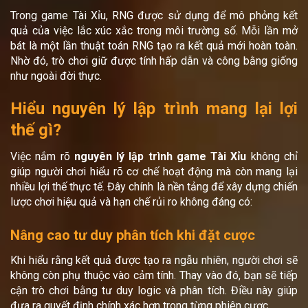
Trong game Tài Xỉu, RNG được sử dụng để mô phỏng kết
quả của việc lắc xúc xắc trong môi trường số. Mỗi lần mở
bát là một lần thuật toán RNG tạo ra kết quả mới hoàn toàn.
Nhờ đó, trò chơi giữ được tính hấp dẫn và công bằng giống
như ngoài đời thực.
Hiểu nguyên lý lập trình mang lại lợi
thế gì?
Việc nắm rõ
nguyên lý lập trình game Tài Xỉu
không chỉ
giúp người chơi hiểu rõ cơ chế hoạt động mà còn mang lại
nhiều lợi thế thực tế. Đây chính là nền tảng để xây dựng chiến
lược chơi hiệu quả và hạn chế rủi ro không đáng có:
Nâng cao tư duy phân tích khi đặt cược
Khi hiểu rằng kết quả được tạo ra ngẫu nhiên, người chơi sẽ
không còn phụ thuộc vào cảm tính. Thay vào đó, bạn sẽ tiếp
cận trò chơi bằng tư duy logic và phân tích. Điều này giúp
đưa ra quyết định chính xác hơn trong từng phiên cược.