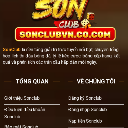
SonClub
là nền tảng giải trí trực tuyến nổi bật, chuyên tổng
hợp lịch thi đấu bóng đá, tỷ lệ kèo cược, bảng xếp hạng, kết
quả và phân tích các trận cầu hấp dẫn mỗi ngày.
TỔNG QUAN
VỀ CHÚNG TÔI
Giới thiệu Sonclub
Đăng ký Sonclub
Điều kiện điều khoản
Đăng nhập Sonclub
Sonclub
Nạp tiền Sonclub
Bảo mật Sonclub