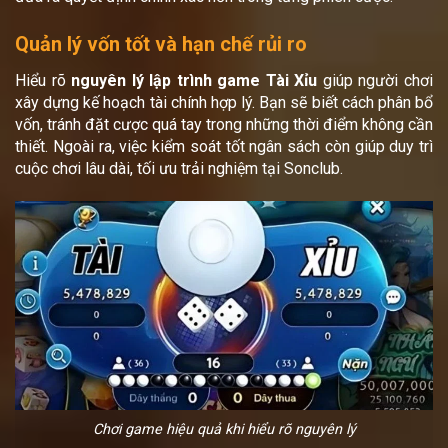
Quản lý vốn tốt và hạn chế rủi ro
Hiểu rõ
nguyên lý lập trình game Tài Xỉu
giúp người chơi
xây dựng kế hoạch tài chính hợp lý. Bạn sẽ biết cách phân bổ
vốn, tránh đặt cược quá tay trong những thời điểm không cần
thiết. Ngoài ra, việc kiểm soát tốt ngân sách còn giúp duy trì
cuộc chơi lâu dài, tối ưu trải nghiệm tại Sonclub.
Chơi game hiệu quả khi hiểu rõ nguyên lý