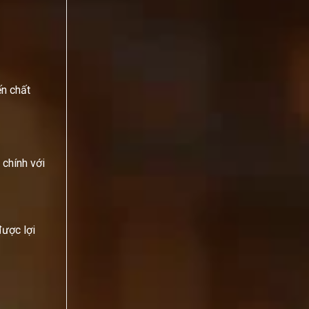
ến chất
 chính với
được lợi