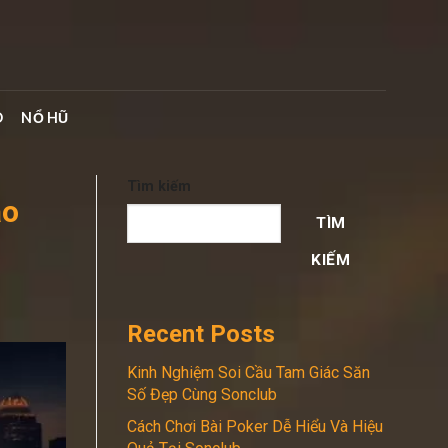
O
NỔ HŨ
Tìm kiếm
ao
TÌM
KIẾM
Recent Posts
Kinh Nghiệm Soi Cầu Tam Giác Săn
Số Đẹp Cùng Sonclub
Cách Chơi Bài Poker Dễ Hiểu Và Hiệu