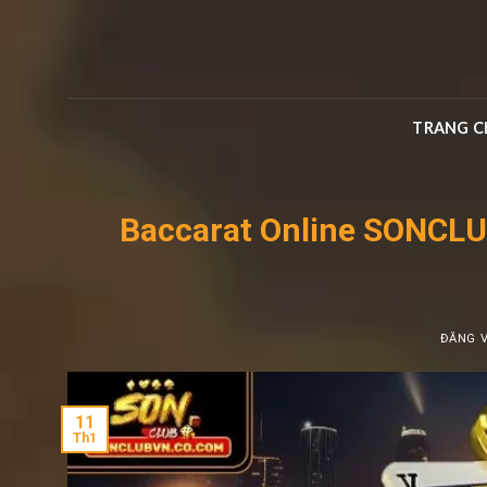
Bỏ
qua
nội
dung
TRANG C
Baccarat Online SONCLU
ĐĂNG 
11
Th1