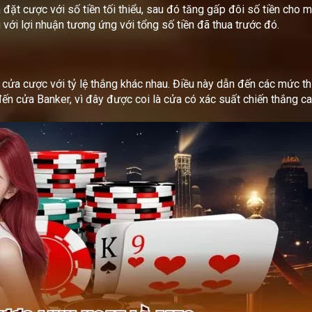
đặt cược với số tiền tối thiểu, sau đó tăng gấp đôi số tiền cho m
 với lợi nhuận tương ứng với tổng số tiền đã thua trước đó.
ề cửa cược với tỷ lệ thắng khác nhau. Điều này dẫn đến các mức t
ến cửa Banker, vì đây được coi là cửa có xác suất chiến thắng c