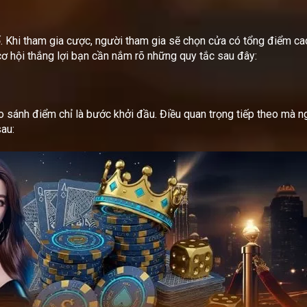
số. Khi tham gia cược, người tham gia sẽ chọn cửa có tổng điểm c
 cơ hội thắng lợi bạn cần nắm rõ những quy tắc sau đây:
o sánh điểm chỉ là bước khởi đầu. Điều quan trọng tiếp theo mà n
sau: