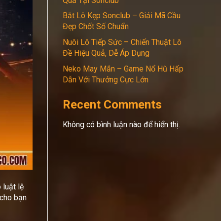
Quả Tại Sonclub
Bắt Lô Kẹp Sonclub – Giải Mã Cầu
Đẹp Chốt Số Chuẩn
Nuôi Lô Tiếp Sức – Chiến Thuật Lô
Đề Hiệu Quả, Dễ Áp Dụng
Neko May Mắn – Game Nổ Hũ Hấp
Dẫn Với Thưởng Cực Lớn
Recent Comments
Không có bình luận nào để hiển thị.
 luật lệ
 cho bạn