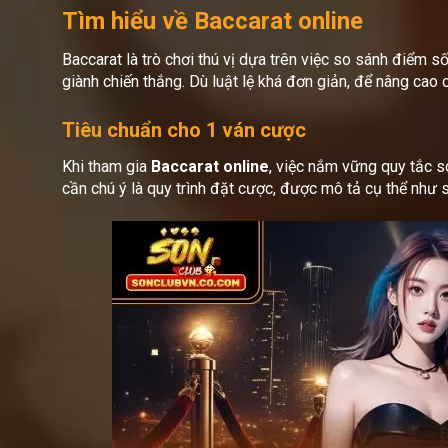
Tìm hiểu về Baccarat online
Baccarat là trò chơi thú vị dựa trên việc so sánh điểm 
giành chiến thắng. Dù luật lệ khá đơn giản, để nâng cao
Tiêu chuẩn cho 1 ván cược
Khi tham gia
Baccarat online
, việc nắm vững quy tắc s
cần chú ý là quy trình đặt cược, được mô tả cụ thể như 