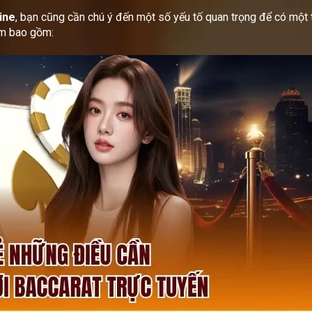
ine
, bạn cũng cần chú ý đến một số yếu tố quan trọng để có một 
âm bao gồm: