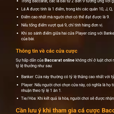
Trong Baccarat, các lá bài từ 2 đến 9 tương ứng với 
Lá A được tính là 1 điểm, trong khi các quân 10, J, Q, 
Điểm cao nhất mà người chơi có thể đạt được là 9.
Nếu tổng điểm vượt quá 9, chỉ tính hàng đơn vị.
Khi so sánh điểm giữa hai cửa Player cùng với Banke
của bài.
Thông tin về các cửa cược
Sự hấp dẫn của
Baccarat online
không chỉ ở luật chơi 
tỷ lệ thưởng như sau:
Banker: Cửa này thường có tỷ lệ thắng cao nhất với tỷ
Player: Nếu người chơi chọn cửa này, có nghĩa là họ 
nhuận theo tỷ lệ 1 ăn 1.
Tie/Hòa: Khi kết quả là hòa, người chơi sẽ được nhậ
Cần lưu ý khi tham gia cá cược Bac