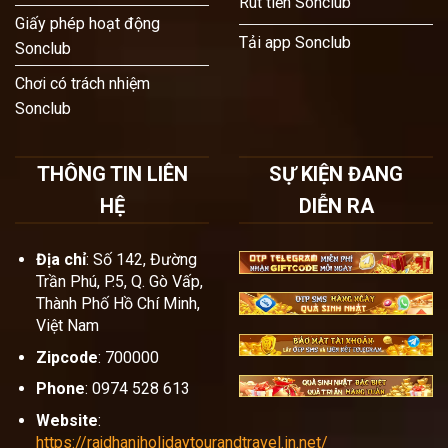
Rút tiền Sonclub
Giấy phép hoạt động
Tải app Sonclub
Sonclub
Chơi có trách nhiệm
Sonclub
THÔNG TIN LIÊN
SỰ KIỆN ĐANG
HỆ
DIỄN RA
Địa chỉ
: Số 142, Đường
Trần Phú, P.5, Q. Gò Vấp,
Thành Phố Hồ Chí Minh,
Việt Nam
Zipcode
: 700000
Phone
: 0974 528 613
Website
:
https://rajdhaniholidaytourandtravel.in.net/