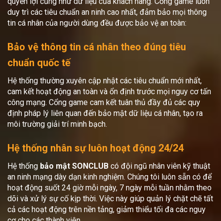
quyền lợi cũng như dữ liệu của khách hàng. Cổng game luôn
duy trì các tiêu chuẩn an ninh cao nhất, đảm bảo mọi thông
tin cá nhân của người dùng đều được bảo vệ an toàn:
Bảo vệ thông tin cá nhân theo đúng tiêu
chuẩn quốc tế
Hệ thống thường xuyên cập nhật các tiêu chuẩn mới nhất,
cam kết hoạt động an toàn và ổn định trước mọi nguy cơ tấn
công mạng. Cổng game cam kết tuân thủ đầy đủ các quy
định pháp lý liên quan đến bảo mật dữ liệu cá nhân, tạo ra
môi trường giải trí minh bạch.
Hệ thống nhân sự luôn hoạt động 24/24
Hệ thống
bảo mật SONCLUB
có đội ngũ nhân viên kỹ thuật
an ninh mạng dày dạn kinh nghiệm. Chúng tôi luôn sẵn có để
hoạt động suốt 24 giờ mỗi ngày, 7 ngày mỗi tuần nhằm theo
dõi và xử lý sự cố kịp thời. Việc này giúp quản lý chặt chẽ tất
cả các hoạt động trên nền tảng, giảm thiểu tối đa các nguy
cơ cho các thành viên.